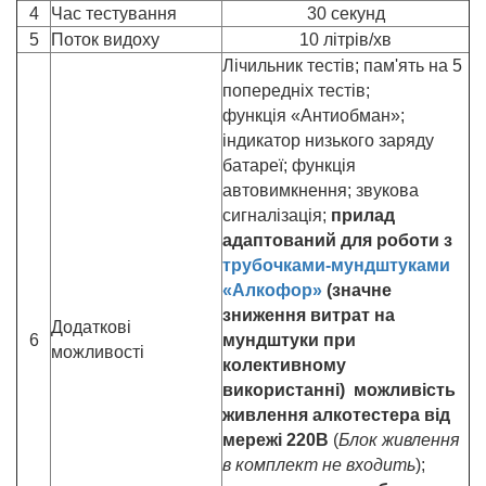
4
Час тестування
30 секунд
5
Поток видоху
10 літрів/хв
Лічильник тестів; пам'ять на 5
попередніх тестів;
функція «Антиобман»;
індикатор низького заряду
батареї; функція
автовимкнення; звукова
сигналізація;
прилад
адаптований для роботи з
трубочками-мундштуками
«Алкофор»
(значне
зниження витрат на
Додаткові
6
мундштуки при
можливості
колективному
використанні)
можливість
живлення алкотестера від
мережі 220В
(
Блок живлення
в комплект не входить
);