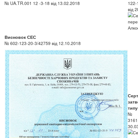
№ UA.TR.001 12 -3-18 від 13.02.2018
122-
від 
Висновок СЕС
№ 602-123-20-3/42759 від 12.10.2018
Серт
затв
типу
№ U
3161
30.0