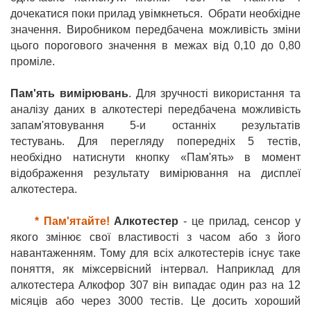
дочекатися поки прилад увімкнеться. Обрати необхідне
значення. Виробником передбачена можливість зміни
цього порогового значення в межах від 0,10 до 0,80
проміле.
Пам'ять вимірювань
. Для зручності використання та
аналізу даних в алкотестері передбачена можливість
запам'ятовування 5-и
останніх
результатів
тестувань. Для перегляду попередніх 5 тестів,
необхідно натиснути кнопку «Пам'ять» в момент
відображення результату вимірювання на дисплеї
алкотестера.
* Пам'ятайте!
Алкотестер
- це прилад, сенсор у
якого змінює свої властивості з часом або з його
навантаженням. Тому для всіх алкотестерів існує таке
поняття, як міжсервісний інтервал. Наприклад для
алкотестера Алкофор 307 він випадає один раз на 12
місяців або через 3000 тестів. Це досить хороший