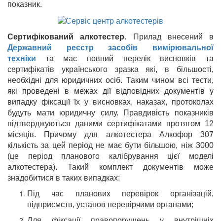
показник.
Сертифікований алкотестер.
Прилад внесений в
Державний реєстр засобів вимірювальної
техніки
та має повний перелік висновків та
сертифікатів українського зразка які, в більшості,
необхідні для юридичних осіб. Таким чином всі тести,
які проведені в межах дії відповідних документів у
випадку фіксації їх у висновках, наказах, протоколах
будуть мати юридичну силу. Правдивість показників
підтверджуються даними сертифікатами протягом 12
місяців. Причому для алкотестера Алкофор 307
кількість за цей період не має бути більшою, ніж 3000
(це період планового калібрування цієї моделі
алкотестера). Такий комплект документів може
знадобитися в таких випадках:
Під час планових перевірок організацій,
підприємств, установ перевірчими органами;
Для фіксації правопорушень у внутрішніх