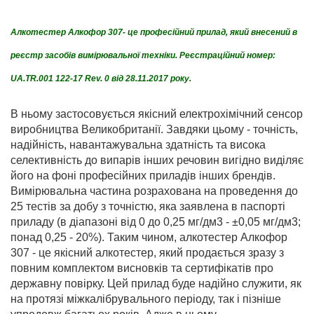
Алкотестер Алкофор 307- це професійний прилад, який внесений в
реєстр засобів вимірювальної техніки. Реєстраційний номер:
UA.TR.001 122-17 Rev. 0 від 28.11.2017 року.
В ньому застосовується якісний електрохімічний сенсор
виробництва Великобританії. Завдяки цьому - точність,
надійність, навантажувальна здатність та висока
селективність до випарів інших речовин вигідно виділяє
його на фоні професійних приладів інших брендів.
Вимірювальна частина розрахована на проведення до
25 тестів за добу з точністю, яка заявлена в паспорті
приладу (в діапазоні від 0 до 0,25 мг/дм3 - ±0,05 мг/дм3;
понад 0,25 - 20%). Таким чином, алкотестер Алкофор
307 - це якісний алкотестер, який продається зразу з
повним комплектом висновків та сертифікатів про
державну повірку. Цей прилад буде надійно служити, як
на протязі міжкалібрувального періоду, так і пізніше