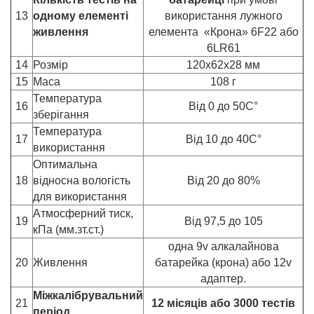
13
одному елементі
використання лужного
живлення
елемента «Крона» 6F22 або
6LR61
14
Розмір
120х62х28 мм
15
Маса
108 г
Температура
16
Від 0 до 50C°
зберігання
Температура
17
Від 10 до 40C°
використання
Оптимальна
18
відносна вологість
Від 20 до 80%
для використання
Атмосферний тиск,
19
Від 97,5 до 105
кПа (мм.зт.ст.)
одна 9v алкалайнова
20
Живлення
батарейка (крона) або 12v
адаптер.
Міжкалібрувальний
21
12 місяців або 3000 тестів
період