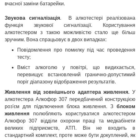
вчасної заміни батарейки.
Звукова сигналізація
. В алкотестері реалізована
функція звукової сигналізації. Користування
алкотестером з такою можливістю стало ще більш
зручним. Вона спрацьовує в двох випадках:
Повідомлення про помилку під час проведення
тесту;
Вміст алкоголю у повітрі, що видихається,
перевищує встановлений гранично-допустимий
поріг діапазону відображення результатів.
Живлення від зовнішнього адаптера живлення.
У
алкотестера Алкофор 307 передбачений конструкцією
роз'єм для підключення блока живлення. З
блоком
живлення
полюбляють користуватися алкотестером
Алкофор 307 відділи охорони праці та медкабінети
великих підприємств, АТП. Він не входить в
стандартний комплект, проте може бути докуплений, як