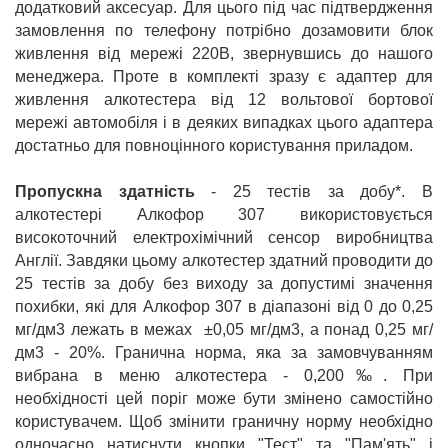
додатковий аксесуар. Для цього під час підтвердження
замовлення по телефону потрібно дозамовити блок
живлення від мережі 220В, звернувшись до нашого
менеджера. Проте в комплекті зразу є адаптер для
живлення алкотестера від 12 вольтової бортової
мережі автомобіля і в деяких випадках цього адаптера
достатньо для повноцінного користування приладом.
Пропускна здатність
- 25 тестів за добу*. В
алкотестері Алкофор 307 використовується
високоточний електрохімічний сенсор виробництва
Англії. Завдяки цьому алкотестер здатний проводити до
25 тестів за добу без виходу за допустимі значення
похибки, які для Алкофор 307
в діапазоні від 0 до 0,25
мг/дм3 лежать в межах ±0,05 мг/дм3, а понад 0,25
мг/
дм3
- 20%. Гранична норма, яка за замовчуванням
вибрана в меню алкотестера - 0,200‰. При
необхідності цей поріг може бути змінено самостійно
користувачем. Щоб змінити граничну норму необхідно
одночасно натиснути кнопки "Тест" та "Пам'ять" і