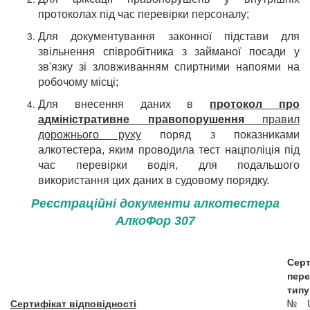
протоколах під час перевірки персоналу;
Для документування законної підстави для
звільнення співробітника з займаної посади у
зв'язку зі зловживанням спиртними напоями на
робочому місці;
Для внесення даних в
протокол про
адміністративне правопорушення
правил
дорожнього руху
поряд з показниками
алкотестера, яким проводила тест нацполіція під
час перевірки водія, для подальшого
використання цих даних в судовому порядку.
Реєстраційні документи алкотестера
АлкоФор 307
Серт
пере
типу
Сертифікат відповідності
№ U