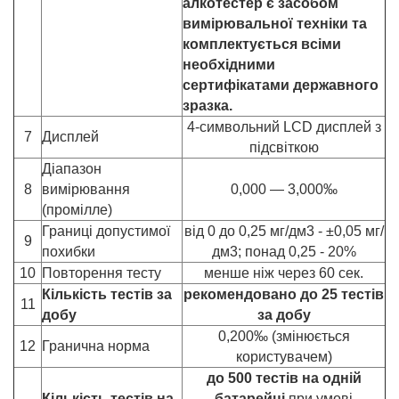
алкотестер є засобом
вимірювальної техніки та
комплектується всіми
необхідними
сертифікатами державного
зразка.
4-символьний LCD дисплей з
7
Дисплей
підсвіткою
Діапазон
8
вимірювання
0,000 — 3,000‰
(промілле)
Границі допустимої
від 0 до 0,25 мг/дм3 - ±0,05 мг/
9
похибки
дм3; понад 0,25 - 20%
10
Повторення тесту
менше ніж через 60 сек.
Кількість тестів за
рекомендовано до 25 тестів
11
добу
за добу
0,200‰ (змінюється
12
Гранична норма
користувачем)
до 500 тестів на одній
Кількість тестів на
батарейці
при умові