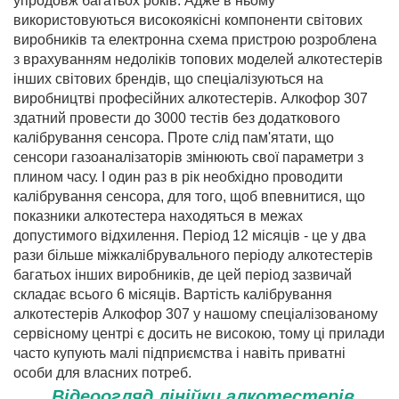
упродовж багатьох років. Адже в ньому
використовуються високоякісні компоненти світових
виробників та електронна схема пристрою розроблена
з врахуванням недоліків топових моделей алкотестерів
інших світових брендів, що спеціалізуються на
виробництві професійних алкотестерів. Алкофор 307
здатний провести до 3000 тестів без додаткового
калібрування сенсора. Проте слід пам'ятати, що
сенсори газоаналізаторів змінюють свої параметри з
плином часу. І один раз в рік необхідно проводити
калібрування сенсора, для того, щоб впевнитися, що
показники алкотестера находяться в межах
допустимого відхилення. Період 12 місяців - це у два
рази більше міжкалібрувального періоду алкотестерів
багатьох інших виробників, де цей період зазвичай
складає всього 6 місяців. Вартість калібрування
алкотестерів Алкофор 307 у нашому спеціалізованому
сервісному центрі є досить не високою, тому ці прилади
часто купують малі підприємства і навіть приватні
особи для власних потреб.
Відеоогляд лінійки алкотестерів