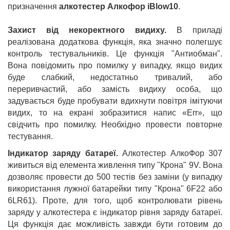
призначення
алкотестер Алкофор iBlow10
.
Захист від некоректного видиху.
В приладі
реалізована додаткова функція, яка значно полегшує
контроль тестувальників. Це функція "Антиобман".
Вона повідомить про помилку у випадку, якщо видих
буде слабкий, недостатньо тривалий, або
переривчастий, або замість видиху особа, що
задувається буде пробувати вдихнути повітря імітуючи
видих, то на екрані зобразитися напис «Err», що
свідчить про помилку. Необхідно провести повторне
тестування.
Індикатор заряду батареї.
Алкотестер АлкоФор 307
живиться від елемента живлення типу "Крона" 9V. Вона
дозволяє провести до 500 тестів без заміни (у випадку
використання лужної батарейки типу "Крона" 6F22 або
6LR61). Проте, для того, щоб контролювати рівень
заряду у алкотестера є індикатор рівня заряду батареї.
Ця функція дає можливість завжди бути готовим до