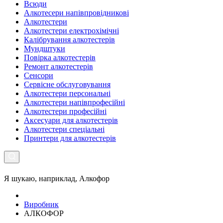
Всюди
Алкотесери напівпровідникові
Алкотестери
Алкотестери електрохімічні
Калібрування алкотестерів
Мундштуки
Повірка алкотестерів
Ремонт алкотестерів
Сенсори
Сервісне обслуговування
Алкотестери персональні
Алкотестери напівпрофесійні
Алкотестери професійні
Аксесуари для алкотестерів
Алкотестери спеціальні
Принтери для алкотестерів
Я шукаю, наприклад,
Алкофор
Виробник
АЛКОФОР