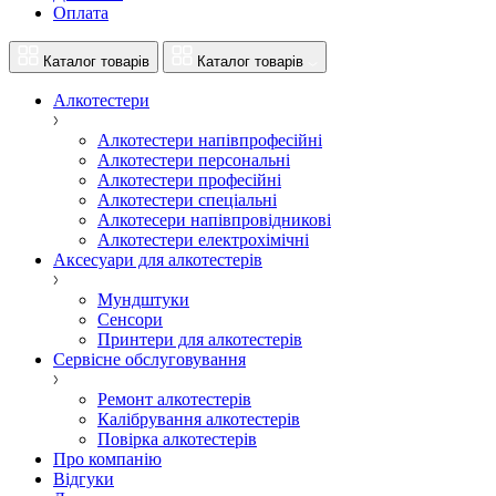
Оплата
Каталог товарів
Каталог товарів
Алкотестери
Алкотестери напівпрофесійні
Алкотестери персональні
Алкотестери професійні
Алкотестери спеціальні
Алкотесери напівпровідникові
Алкотестери електрохімічні
Аксесуари для алкотестерів
Мундштуки
Сенсори
Принтери для алкотестерів
Сервісне обслуговування
Ремонт алкотестерів
Калібрування алкотестерів
Повірка алкотестерів
Про компанію
Відгуки