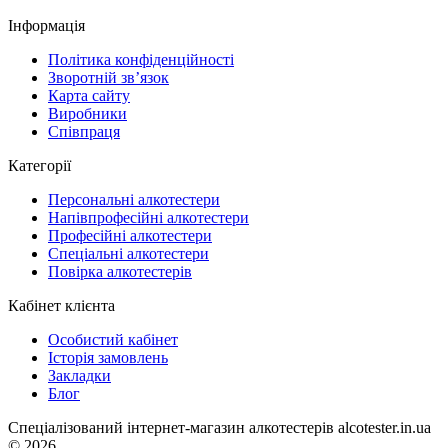
Інформація
Політика конфіденційності
Зворотній зв’язок
Карта сайту
Виробники
Співпраця
Категорії
Персональні алкотестери
Напівпрофесійні алкотестери
Професійні алкотестери
Спеціальні алкотестери
Повірка алкотестерів
Кабінет клієнта
Особистий кабінет
Історія замовлень
Закладки
Блог
Спеціалізований інтернет-магазин алкотестерів alcotester.in.ua
© 2026