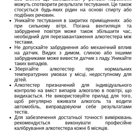
можуть спотворити результати тестування. Це також
стосується будь-яких рідин на основі спирту або
подібних речовин.
Уникайте тестування в закритих приміщеннях або
при сильному вітрі. Погана вентиляція та
забруднене повітря може також збільшити час,
необхідний для перезавантаження алкотестера між
тестами.
Не допускайте забруднення або механічний вплив
на датчик. Видих з димом, слиною або іншими
забрудниками може вивести датчик з ладу. Уникайте
таких випадків.
Зберігайте алкотестер при нормальних
температурних умовах у місці, недоступному для
дітей.
Алкотестер призначений для індивідуального
контролю на вміст випарів алкоголю в повітрі, що
видихається. Не використовуйте прилад для того,
щоб регулярно вживати алкоголь та водити
автомобіль, виправдовуючи себе результатами
тестів.
Для забезпечення достатньої точності вимірювань
рекомендується виконувати професійне
калібрування алкотестера кожні 6 місяців.