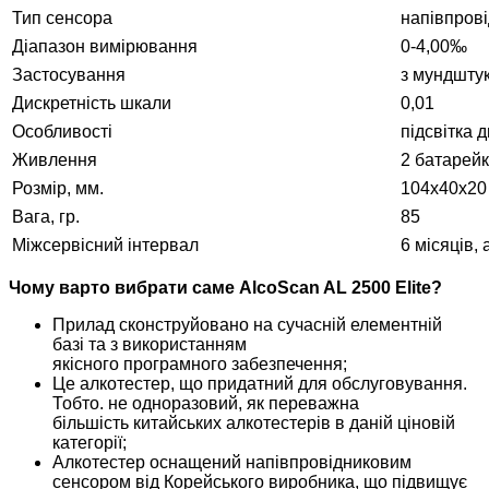
Тип сенсора
напівпров
Діапазон вимірювання
0-4,00‰
Застосування
з мундшту
Дискретність шкали
0,01
Особливості
підсвітка 
Живлення
2 батарейк
Розмір, мм.
104х40х20
Вага, гр.
85
Міжсервісний інтервал
6 місяців, 
Чому варто вибрати саме AlcoScan AL 2500 Elite?
Прилад сконструйовано на сучасній елементній
базі та з використанням
якісного програмного забезпечення;
Це алкотестер, що придатний для обслуговування.
Тобто. не одноразовий, як переважна
більшість китайських алкотестерів в даній ціновій
категорії;
Алкотестер оснащений напівпровідниковим
сенсором від Корейського виробника, що підвищує