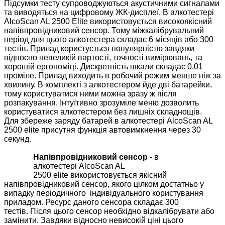
Підсумки тесту супроводжуються акустичними сигналами
та виводяться на цифровому ЖК-дисплеї. В алкотестері
AlcoScan AL 2500 Elite використовується високоякісний
напівпровідниковий сенсор. Тому міжкалібрувальний
період для цього алкотестера складає 6 місяців або 300
тестів. Прилад користується популярністю завдяки
відносно невеликій вартості, точності вимірювань, та
хорошій ергономіці. Дискретність шкали складає 0,01
проміле. Прилад виходить в робочий режим менше ніж за
хвилину. В комплекті з алкотестером йде дві батарейки,
тому користуватися ними можна зразу ж після
розпакування. Інтуїтивно зрозуміле меню дозволить
користуватися алкотестером без лишніх складнощів.
Д
ля збереже заряду батарей
в алкотестері
AlcoScan AL
2500 elite
присутня функція автовимкнення через
30
секунд
.
Напівпровідниковий сенсор
- в
алкотестері
AlcoScan AL
2500 elite
використовується якісний
напівпровідниковий сенсор, якого цілком достатньо у
випадку періодичного індивідуального користування
приладом. Ресурс даного сенсора складає 300
тестів. Після цього сенсор необхідно відкалібрувати або
замінити. Завдяки відносно невисокій ціні цього