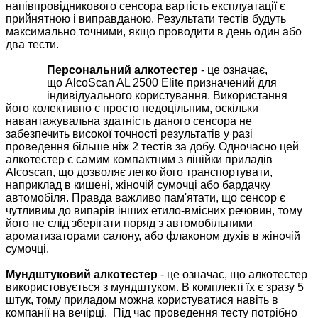
напівпровідникового сенсора вартість експлуатації є
прийнятною і виправданою. Результати тестів будуть
максимально точними, якщо проводити в день один або
два тести.
Персональний алкотестер
- це означає,
що
AlcoScan AL 2500 Elite
призначений для
індивідуального користування. Використання
його колективно є просто недоцільним, оскільки
навантажувальна здатність даного сенсора не
забезпечить високої точності результатів у разі
проведення більше ніж 2 тестів за добу. Одночасно цей
алкотестер є самим компактним з лінійки приладів
Alcoscan, що дозволяє легко його транспортувати,
наприклад в кишені, жіночій сумочці або бардачку
автомобіля. Правда важливо пам'ятати, що сенсор є
чутливим до випарів інших етило-вмісних речовин, тому
його не слід зберігати поряд з автомобільними
ароматизаторами салону, або флаконом духів в жіночій
сумочці.
Мундштуковий алкотестер
- це означає, що алкотестер
використовується з мундштуком. В комплекті їх є зразу 5
штук, тому приладом можна користуватися навіть в
компанії на вечірці.
Під час проведення тесту потрібно