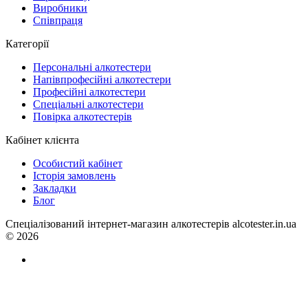
Виробники
Співпраця
Категорії
Персональні алкотестери
Напівпрофесійні алкотестери
Професійні алкотестери
Спеціальні алкотестери
Повірка алкотестерів
Кабінет клієнта
Особистий кабінет
Історія замовлень
Закладки
Блог
Спеціалізований інтернет-магазин алкотестерів alcotester.in.ua
© 2026