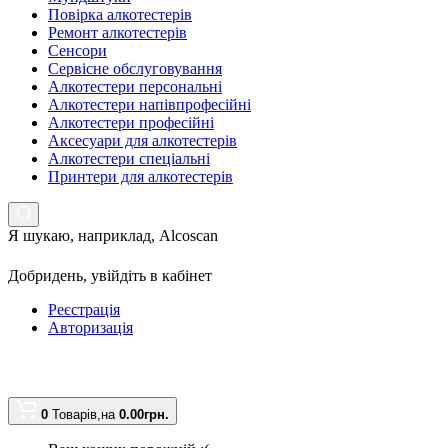
Повірка алкотестерів
Ремонт алкотестерів
Сенсори
Сервісне обслуговування
Алкотестери персональні
Алкотестери напівпрофесійні
Алкотестери професійні
Аксесуари для алкотестерів
Алкотестери спеціальні
Принтери для алкотестерів
Я шукаю, наприклад,
Alcoscan
Добридень,
увійдіть в кабінет
Реєстрація
Авторизація
0
Товарів,
на
0.00грн.