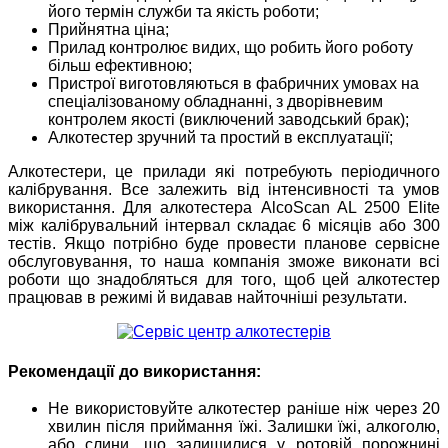
його термін служби та якість роботи;
Прийнятна ціна;
Прилад контролює видих, що робить його роботу
більш ефективною;
Пристрої виготовляються в фабричних умовах на
спеціалізованому обладнанні, з дворівневим
контролем якості (виключений заводський брак);
Алкотестер зручний та простий в експлуатації;
Алкотестери, це прилади які потребують періодичного
калібрування. Все залежить від інтенсивності та умов
використання. Для алкотестера AlcoScan AL 2500 Elite
між калібрувальний інтервал складає 6 місяців або 300
тестів. Якщо потрібно буде провести планове сервісне
обслуговування, то наша компанія зможе виконати всі
роботи що знадобляться для того, щоб цей алкотестер
працював в режимі й видавав найточніші результати.
Рекомендації до використання:
Не використовуйте алкотестер раніше ніж через 20
хвилин після приймання їжі. Залишки їжі, алкоголю,
або слини, що залишилися у ротовій порожнині