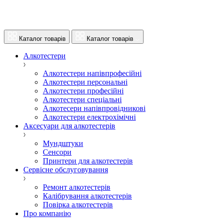
Каталог товарів
Каталог товарів
Алкотестери
Алкотестери напівпрофесійні
Алкотестери персональні
Алкотестери професійні
Алкотестери спеціальні
Алкотесери напівпровідникові
Алкотестери електрохімічні
Аксесуари для алкотестерів
Мундштуки
Сенсори
Принтери для алкотестерів
Сервісне обслуговування
Ремонт алкотестерів
Калібрування алкотестерів
Повірка алкотестерів
Про компанію