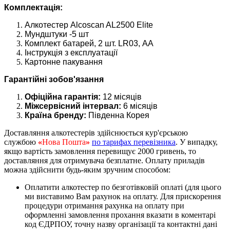
Комплектація:
Алкотестер Alcoscan AL2500 Elite
Мундштуки -5 шт
Комплект батарей, 2 шт. LR03, АА
Інструкція з експлуатації
Картонне пакування
Гарантійні зобов'язання
Офіційна гарантія:
12 місяців
Міжсервісний інтервал:
6 місяців
Країна бренду:
Південна Корея
Доставляння алкотестерів здійснюється кур'єрською
службою
«
Нова Пошта
»
по тарифах перевізника
. У випадку,
якщо вартість замовлення перевищує 2000 гривень, то
доставляння для отримувача безплатне. Оплату приладів
можна здійснити будь-яким зручним способом:
Оплатити алкотестер по безготівковій оплаті (для цього
ми виставимо Вам рахунок на оплату. Для прискорення
процедури отримання рахунка на оплату при
оформленні замовлення прохання вказати в коментарі
код ЄДРПОУ, точну назву організації та контактні дані