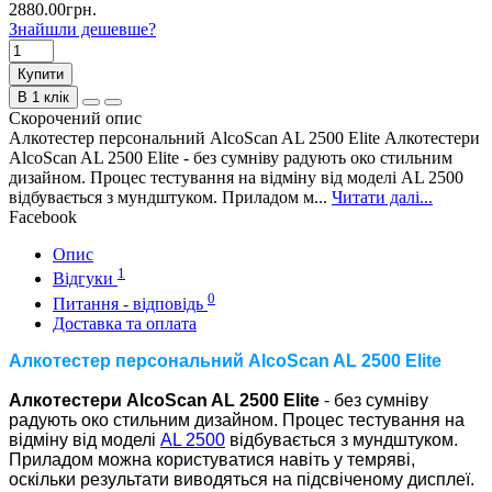
2880.00грн.
Знайшли дешевше?
Купити
В 1 клік
Скорочений опис
Алкотестер персональний AlcoScan AL 2500 Elite Алкотестери
AlcoScan AL 2500 Elite - без сумніву радують око стильним
дизайном. Процес тестування на відміну від моделі AL 2500
відбувається з мундштуком. Приладом м...
Читати далі...
Facebook
Опис
1
Відгуки
0
Питання - відповідь
Доставка та оплата
Алкотестер персональний AlcoSc
an AL 2500 Elite
Алкотестери AlcoScan AL 2500 Elite
- без сумніву
радують око стильним дизайном. Процес тестування на
відміну від моделі
AL 2500
відбувається з мундштуком.
Приладом можна користуватися навіть у темряві,
оскільки результати виводяться на підсвіченому дисплеї.