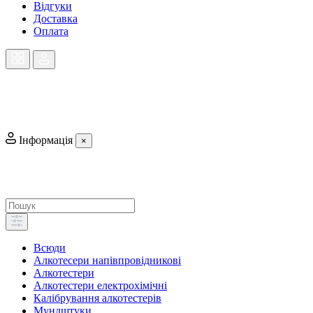
Відгуки
Доставка
Оплата
Інформація
×
Всюди
Алкотесери напівпровідникові
Алкотестери
Алкотестери електрохімічні
Калібрування алкотестерів
Мундштуки