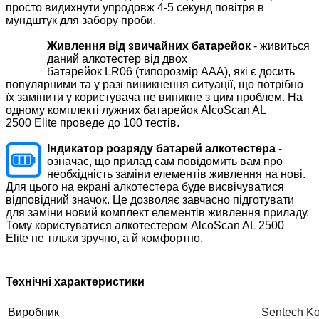
просто видихнути упродовж 4-5 секунд повітря в
мундштук для забору проби.
Живлення від звичайних батарейок
- живиться
даний алкотестер від двох
батарейок LR06 (типорозмір ААА), які є досить
популярними та у разі виникнення ситуації, що потрібно
їх замінити у користувача не виникне з цим проблем. На
одному комплекті лужних батарейок
AlcoScan AL
2500
Elite проведе до 100 тестів.
Індикатор розряду батарей алкотестера
-
означає, що прилад сам повідомить вам про
необхідність заміни елементів живлення на нові.
Для цього на екрані алкотестера буде висвічуватися
відповідний значок. Це дозволяє завчасно підготувати
для заміни новий комплект елементів живлення приладу.
Тому користуватися алкотестером
AlcoScan AL 2500
Elite
не тільки зручно, а й комфортно.
Технічні характеристики
Виробник
Sentech Ko