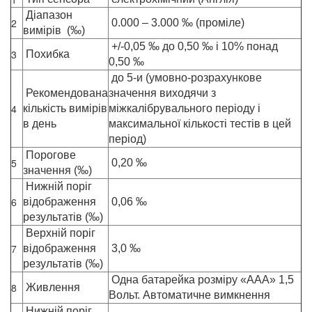
Діапазон
2
0.000 – 3.000 ‰ (проміле)
вимірів (‰)
+/-0,05 ‰ до 0,50 ‰ і 10% понад
3
Похибка
0,50 ‰
до 5-и (умовно-розрахункове
Рекомендована
значення виходячи з
4
кількість вимірів
міжкалібрувального періоду і
в день
максимальної кількості тестів в цей
період)
Порогове
5
0,20 ‰
значення (‰)
Нижній поріг
6
відображення
0,06 ‰
результатів (‰)
Верхній поріг
7
відображення
3,0 ‰
результатів (‰)
Одна батарейка розміру «ААА» 1,5
8
Живлення
Вольт. Автоматичне вимкнення
Нижній поріг