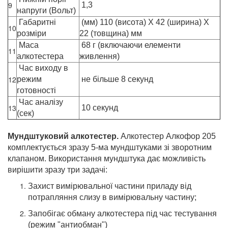
9
1,3
напруги (Вольт)
Габаритні
(мм) 110 (висота) Х 42 (ширина) Х
10
розміри
22 (товщина) мм
Маса
68 г (включаючи елементи
11
алкотестера
живлення)
Час виходу в
12
режим
не більше 8 секунд
готовності
Час аналізу
13
10 секунд
(сек)
Мундштуковий алкотестер.
Алкотестер Алкофор 205
комплектується зразу 5-ма мундштуками зі зворотним
клапаном. Використання мундштука дає можливість
вирішити зразу три задачі:
Захист вимірювальної частини приладу від
потрапляння слизу в вимірювальну частину;
Запобігає обману алкотестера під час тестування
(режим "антиобман")