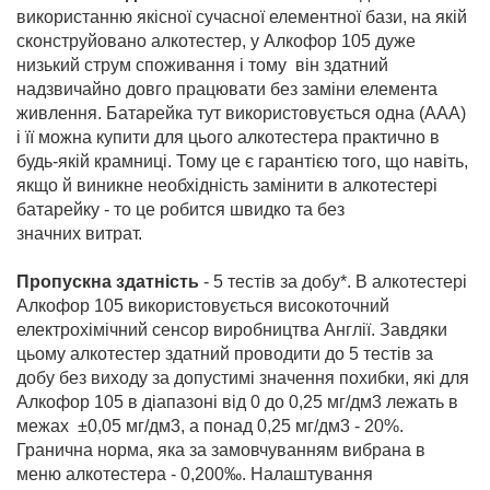
використанню якісної сучасної елементної бази, на якій
сконструйовано алкотестер, у Алкофор 105 дуже
низький струм споживання і тому він здатний
надзвичайно довго працювати без заміни елемента
живлення. Батарейка тут використовується одна (ААА)
і її можна купити для цього алкотестера практично в
будь-якій крамниці. Тому це є гарантією того, що навіть,
якщо й виникне необхідність замінити в алкотестері
батарейку - то це робится швидко та без
значних витрат.
Пропускна здатність
- 5 тестів за добу*. В алкотестері
Алкофор 105 використовується високоточний
електрохімічний сенсор виробництва Англії. Завдяки
цьому алкотестер здатний проводити до 5 тестів за
добу без виходу за допустимі значення похибки, які для
Алкофор 105 в діапазоні від 0 до 0,25 мг/дм3 лежать в
межах ±0,05 мг/дм3, а понад 0,25 мг/дм3 - 20%.
Гранична норма, яка за замовчуванням вибрана в
меню алкотестера - 0,200‰. Налаштування