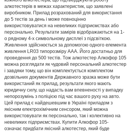
алкотестерів в межах характеристик, що заявлені
виробником. Прилад розрахований для використання
до 5 тестів за день і може повноцінно
використовуватися на невеликих підприємствах або
персонально. Результати замірів відображаються на 1-
о рядному 4-х символьному дисплеї з підсвіткою.
Живлення здійснюється за допомогою одного елемента
живлення LR03 типорозміру ААА. Його достатньо для
проведення до 500 тестів. Тож алкотестер Алкофор 105
можна розглядати як чудовий персональний алкотестер
і завдяки тому, що він комплектується комплектом
дозвільних документів Державного зразка може бути
використаний як прилад, результати якого мають
юридичну силу, що надасть вам впевненості у випадку
непорозумінь з поліцією під час вашого руху на авто.
Цей прилад є найдешевшим в Україні приладом з
якісним електрохімічним сенсором, який можна
використовувати як персонально, так і колективно на
невеликих підприємствах. Купити Алкофор 105-
означає придбати якісний алкотестер, який буде