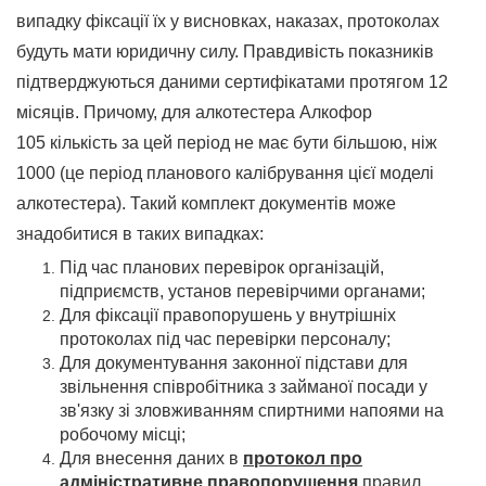
випадку фіксації їх у висновках, наказах, протоколах
будуть мати юридичну силу. Правдивість показників
підтверджуються даними сертифікатами протягом 12
місяців. Причому, для алкотестера Алкофор
105 кількість за цей період не має бути більшою, ніж
1000 (це період планового калібрування цієї моделі
алкотестера). Такий комплект документів може
знадобитися в таких випадках:
Під час планових перевірок організацій,
підприємств, установ перевірчими органами;
Для фіксації правопорушень у внутрішніх
протоколах під час перевірки персоналу;
Для документування законної підстави для
звільнення співробітника з займаної посади у
зв'язку зі зловживанням спиртними напоями на
робочому місці;
Для внесення даних в
протокол про
адміністративне правопорушення
правил