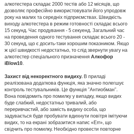
алкотестера складає 2000 тестів або 12 місяців, що
дозволяє професійно використовувати його упродовж
року на малих та середніх підприємствах. Швидкість
виходу алкотестера в режим готовності складає всього
15 секунд. Час продування - 5 секуенд. Загальний час
на проведення одного тестування складає всього 20 -
30 секунд, що є досить-таки хорошим показником. Якщо
ж цієї швидкості недостатньо, то слід звернути увагу на
алкотестер спеціального призначення
Алкофор
iBlow10
.
Захист від некоректного видиху.
В приладі
реалізована додаткова функція, яка значно полегшує
контроль тестувальників. Це функція "Антиобман".
Вона повідомить про помилку у випадку, якщо видих
буде слабкий, недостатньо тривалий, або
переривчастий, або замість видиху особа, що
задувається буде пробувати вдихнути повітря імітуючи
видих, то на екрані зобразитися напис «Err», що
свідчить про помилку. Необхідно провести повторне