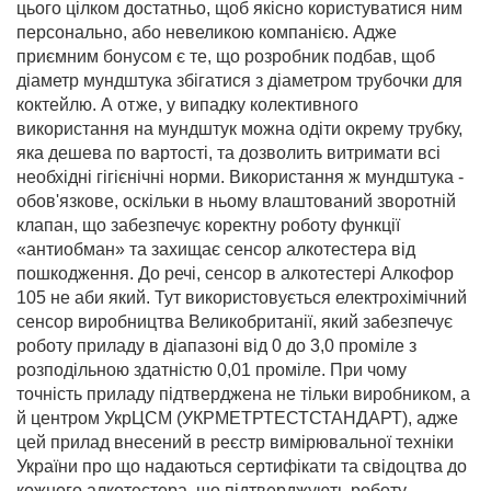
цього цілком достатньо, щоб якісно користуватися ним
персонально, або невеликою компанією. Адже
приємним бонусом є те, що розробник подбав, щоб
діаметр мундштука збігатися з діаметром трубочки для
коктейлю. А отже, у випадку колективного
використання на мундштук можна одіти окрему трубку,
яка дешева по вартості, та дозволить витримати всі
необхідні гігієнічні норми. Використання ж мундштука -
обов'язкове, оскільки в ньому влаштований зворотній
клапан, що забезпечує коректну роботу функції
«антиобман» та захищає сенсор алкотестера від
пошкодження. До речі, сенсор в алкотестері Алкофор
105 не аби який. Тут використовується електрохімічний
сенсор виробництва Великобританії, який забезпечує
роботу приладу в діапазоні від 0 до 3,0 проміле з
розподільною здатністю 0,01 проміле. При чому
точність приладу підтверджена не тільки виробником, а
й центром УкрЦСМ (УКРМЕТРТЕСТСТАНДАРТ), адже
цей прилад внесений в реєстр вимірювальної техніки
України про що надаються сертифікати та свідоцтва до
кожного алкотестера, що підтверджують роботу