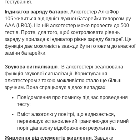
тестування.
Індикатор заряду батареї.
Алкотестер АлкоФор
105 живиться від однієї лужної батарейки типорозміру
ААА (LR03). На ній алкотестер може провести до 500
тестів. Проте, для того, щоб контролювати рівень
заряду у прилада є індикатор рівня заряду батареї. Ця
функція дає можливість завжди бути готовим до вчасної
заміни батарейки.
Звукова сигналізація
. В алкотестері реалізована
функція звукової сигналізації. Користування
алкотестером з такою можливістю стало ще більш
зручним. Вона спрацьовує в двох випадках:
Повідомлення про помилку під час проведення
тесту;
Вміст алкоголю у повітрі, що видихається,
перевищує встановлений гранично-допустимий
поріг діапазону відображення результатів.
Живлення від елементів живлення.
Завдяки